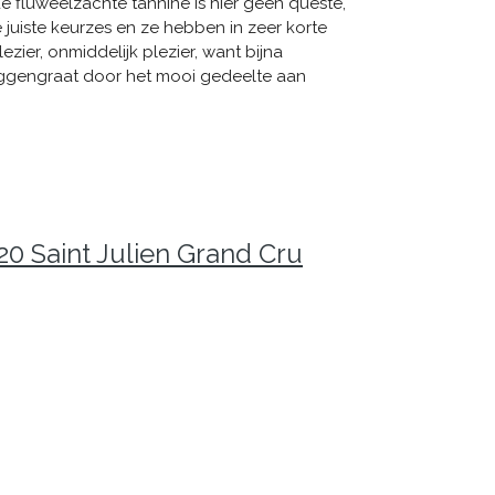
 de fluweelzachte tannine is hier geen queste,
 juiste keurzes en ze hebben in zeer korte
ezier, onmiddelijk plezier, want bijna
ruggengraat door het mooi gedeelte aan
0 Saint Julien Grand Cru