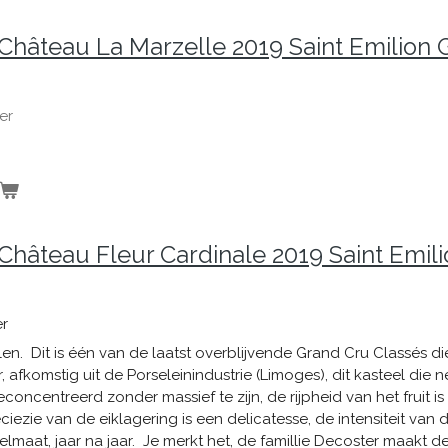
Château La Marzelle 2019 Saint Emilion 
er
hâteau Fleur Cardinale 2019 Saint Emil
er
len. Dit is één van de laatst overblijvende Grand Cru Classés di
r, afkomstig uit de Porseleinindustrie (Limoges), dit kasteel d
geconcentreerd zonder massief te zijn, de rijpheid van het fruit is
eciezie van de eiklagering is een delicatesse, de intensiteit van
lmaat, jaar na jaar. Je merkt het, de famillie Decoster maakt de