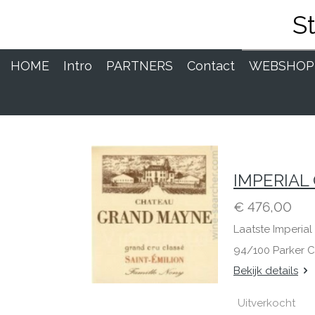
Ga
S
direct
naar
de
HOME
Intro
PARTNERS
Contact
WEBSHO
hoofdinhoud
IMPERIAL 
€ 476,00
Laatste Imperia
94/100 Parker C
Bekijk details
Uitverkocht