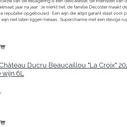
eciezie van de eiklagering is een delicatesse, de intensiteit van
lmaat, jaar na jaar. Je merkt het, de famillie Decoster maakt de
erke reputatie opgebouwd. Een wijn die altijd garant staat voor pl
 wijn niet laten liggen helaas. Supercharme met een stevige 
 !
hâteau Ducru Beaucaillou "La Croix" 202
 wijn 6L
r