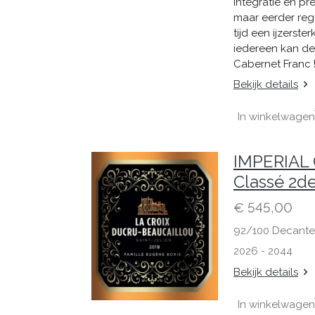
integratie en pr
maar eerder rege
tijd een ijzerst
iedereen kan de
Cabernet Franc
Bekijk details
In winkelwagen
IMPERIAL C
Classé 2de
€ 545,00
92/100 Decante
2026 - 2044
Bekijk details
In winkelwagen