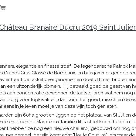
Château Branaire Ducru 2019 Saint Julie
nners, elegantie en finesse troef. De legendarische Patrick M
 Grands Crus Classé de Bordeaux, en hij is jammer genoeg rece
avier heeft de fakkel overgenomen en doet dit met brio en eno
t van een uitzonderlijk domein. Hij bewaakt goed de geest van h
iets aan concentratie gewonnen de laatste jaren wat hem nog me
 maar zorg voor topkwaliteit, dan komt het goed, misschien de es
 eens in je leven moet je van deze wijn toch genieten.
aarden zijn 60ha groot en liggen op het plateau van St Julien 
ercelen. Toen de Maroteaux familie dit kasteel kocht hebben z
cent hebben ze nog een nieuwe chai erbij gebouwd om nog pre
ceel per perceel, de wijn komt echt "Haute Couture", iets waar de