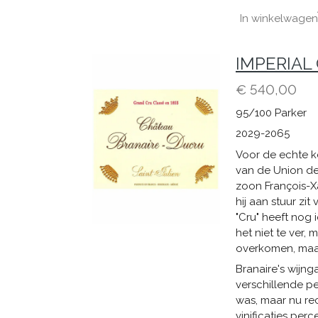
In winkelwagen
IMPERIAL 
€ 540,00
95/100 Parker
2029-2065
Voor de echte ke
van de Union des
zoon François-X
hij aan stuur zi
"Cru" heeft nog 
het niet te ver,
overkomen, maar
Branaire's wijng
verschillende p
was, maar nu re
vinificaties per