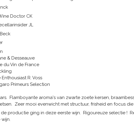
inck
Wine Doctor CK
cellarinsider JL
 Beck
er
on
ane & Desseauve
 du Vin de France
ckling
Enthousiast R. Voss
garo Primeurs Selection
aars. Flamboya
nte aroma's van zwarte zoete kersen, braambess
oetsen. Zeer mooi evenwicht met structuur, frisheid en focus d
 de productie ging in deze eerste wijn. Rigoureuze selectie !
 wijn.