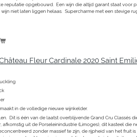
erke reputatie opgebouwd. Een wijn die altijd garant staat voor pl
 wijn niet laten liggen helaas. Supercharme met een stevige 
 !
hâteau Fleur Cardinale 2020 Saint Emil
uckling
ck
er
maakt in de volledige nieuwe wijnkelder.
len. Dit is één van de laatst overblijvende Grand Cru Classés di
r, afkomstig uit de Porseleinindustrie (Limoges), dit kasteel d
geconcentreerd zonder massief te zijn, de rijpheid van het fruit is