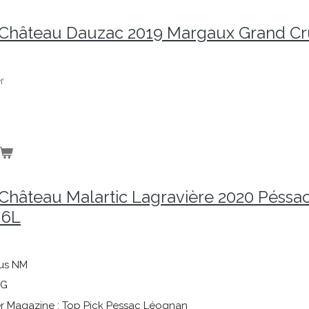
Château Dauzac 2019 Margaux Grand Cr
r
Château Malartic Lagravière 2020 Péssa
 6L
us NM
AG
r Magazine : Top Pick Pessac Léognan