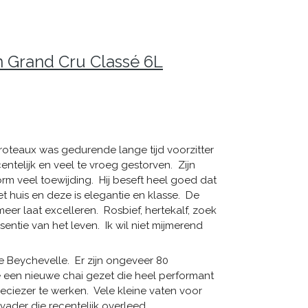
n Grand Cru Classé 6L
aroteaux was gedurende lange tijd voorzitter
ntelijk en veel te vroeg gestorven. Zijn
rm veel toewijding. Hij beseft heel goed dat
et huis en deze is elegantie en klasse. De
er laat excelleren. Rosbief, hertekalf, zoek
sentie van het leven. Ik wil niet mijmerend
de Beychevelle. Er zijn ongeveer 80
e een nieuwe chai gezet die heel performant
ciezer te werken. Vele kleine vaten voor
 vader die recentelijk overleed