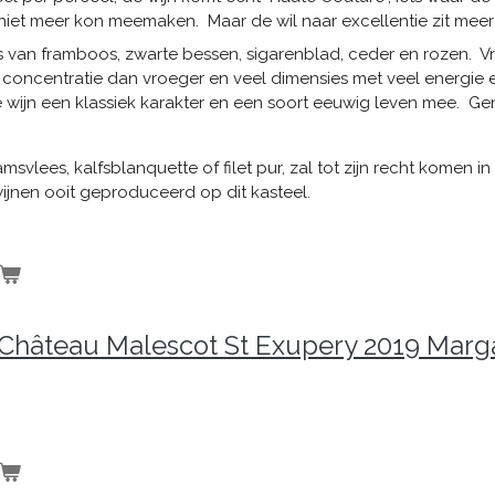
et meer kon meemaken. Maar de wil naar excellentie zit meer 
 van framboos, zwarte bessen, sigarenblad, ceder en rozen. Vrij
 concentratie dan vroeger en veel dimensies met veel energie en 
e wijn een klassiek karakter en een soort eeuwig leven mee. Gen
amsvlees, kalfsblanquette of filet pur, zal tot zijn recht komen i
wijnen ooit geproduceerd op dit kasteel.
Château Malescot St Exupery 2019 Marg