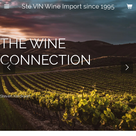
Sté VIN Wine Import since 1995
Ga
direct
naar
de
hoofdinhoud
THE WINE
CONNECTION
Steven Kerckaert