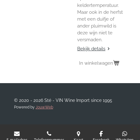
keldertemperatuur.
Maar ook in de herfst
met een duifje of
ander pluimwild is
deze wijn niet te
versmaden.
Bekijk details
In winkelwagen
© 2020 - 2026 Sté - VIN Wine Import since 1995
Powered by
JouwWeb
E-mailadres
Telefoonnummer
Kaart
Facebook
WhatsApp