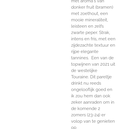
met aroma's van
donker fruit (bramen)
met zoethout, een
mooie mineraliteit,
leisteen en zelfs
zwarte peper. Strak,
intens en fris, met een
zijdezachte textuur en
rijpe elegante
tannines. Een van de
topwijnen van 2021 uit
de westelijke
Touraine. Dit pareltje
drinkt nu reeds
ongelooflijk goed en
ik zou hem dan ook
zeker aanraden om in
de komende 2
zomers (23-24) er
volop van te genieten
op