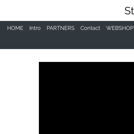
Ga
S
direct
naar
de
HOME
Intro
PARTNERS
Contact
WEBSHO
hoofdinhoud