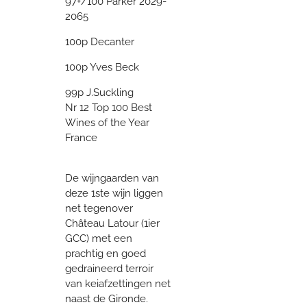
97+/100 Parker 2029-
2065
100p Decanter
100p Yves Beck
99p J.Suckling
Nr 12 Top 100 Best
Wines of the Year
France
De wijngaarden van
deze 1ste wijn liggen
net tegenover
Château Latour (1ier
GCC) met een
prachtig en goed
gedraineerd terroir
van keiafzettingen net
naast de Gironde.