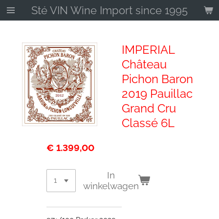
Sté VIN Wine Import since 1995
Ga
direct
naar
de
IMPERIAL
hoofdinhoud
Château
Pichon Baron
2019 Pauillac
Grand Cru
Classé 6L
€ 1.399,00
In
winkelwagen