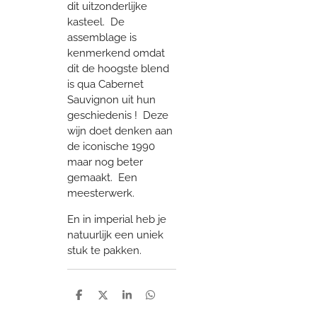
dit uitzonderlijke
kasteel. De
assemblage is
kenmerkend omdat
dit de hoogste blend
is qua Cabernet
Sauvignon uit hun
geschiedenis ! Deze
wijn doet denken aan
de iconische 1990
maar nog beter
gemaakt. Een
meesterwerk.
En in imperial heb je
natuurlijk een uniek
stuk te pakken.
D
D
S
D
e
e
h
e