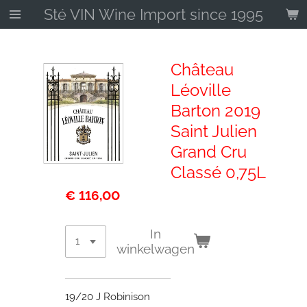
Sté VIN Wine Import since 1995
Ga
direct
naar
de
Château
hoofdinhoud
Léoville
Barton 2019
Saint Julien
Grand Cru
Classé 0,75L
€ 116,00
In
winkelwagen
19/20 J Robinison