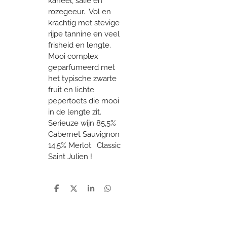
kaneel, salie en
rozegeeur. Vol en
krachtig met stevige
rijpe tannine en veel
frisheid en lengte.
Mooi complex
geparfumeerd met
het typische zwarte
fruit en lichte
pepertoets die mooi
in de lengte zit.
Serieuze wijn 85,5%
Cabernet Sauvignon
14,5% Merlot. Classic
Saint Julien !
D
D
S
D
e
e
h
e
l
e
a
l
e
l
r
e
n
e
n