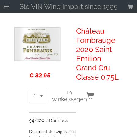
Sté VIN Wine Import since 1995
Ga
direct
naar
de
Château
hoofdinhoud
Fombrauge
2020 Saint
Emilion
Grand Cru
€ 32,95
Classé 0,75L
In
winkelwagen
94/100 J Dunnuck
De grootste wijngaard