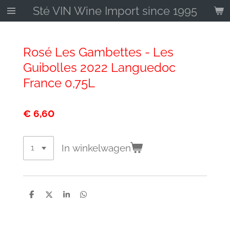
Sté VIN Wine Import since 1995
Ga
direct
naar
de
Rosé Les Gambettes - Les
hoofdinhoud
Guibolles 2022 Languedoc
France 0,75L
€ 6,60
In winkelwagen
D
D
S
D
e
e
h
e
l
e
a
l
e
l
r
e
n
e
n