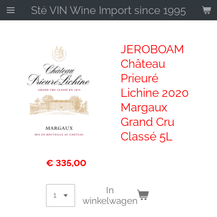
Sté VIN Wine Import since 1995
Ga
direct
naar
de
JEROBOAM
hoofdinhoud
Château
Prieuré
Lichine 2020
Margaux
Grand Cru
Classé 5L
€ 335,00
In
winkelwagen