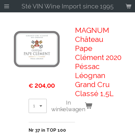
Sté VIN Wine Import since 1995
Ga
direct
naar
de
MAGNUM
hoofdinhoud
Château
Pape
Clément 2020
Péssac
Léognan
Grand Cru
€ 204,00
Classé 1,5L
In
winkelwagen
Nr 37 in TOP 100