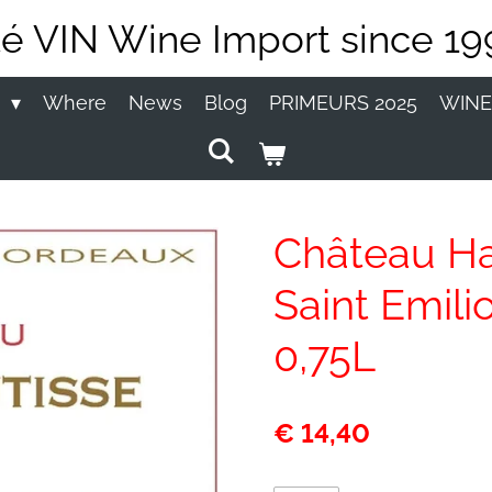
té VIN Wine Import since 19
P
Where
News
Blog
PRIMEURS 2025
WINE
Château Ha
Saint Emili
0,75L
€ 14,40