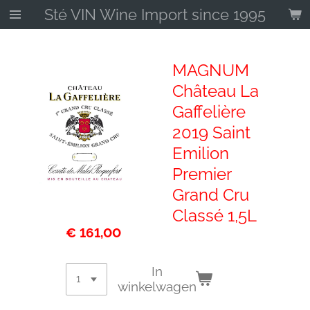
Sté VIN Wine Import since 1995
Ga
direct
naar
de
MAGNUM
hoofdinhoud
Château La
Gaffelière
2019 Saint
Emilion
Premier
Grand Cru
Classé 1,5L
€ 161,00
In
winkelwagen