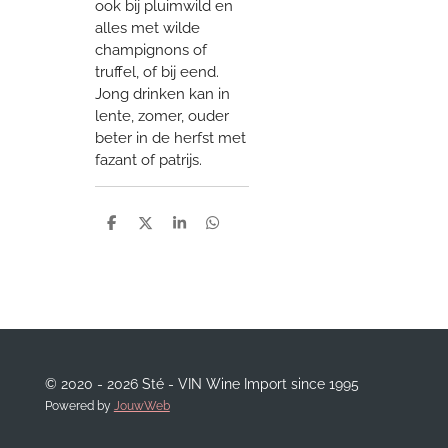
ook bij pluimwild en
alles met wilde
champignons of
truffel, of bij eend.
Jong drinken kan in
lente, zomer, ouder
beter in de herfst met
fazant of patrijs.
D
D
S
D
e
e
h
e
l
e
a
l
e
l
r
e
n
e
n
© 2020 - 2026 Sté - VIN Wine Import since 1995
Powered by
JouwWeb