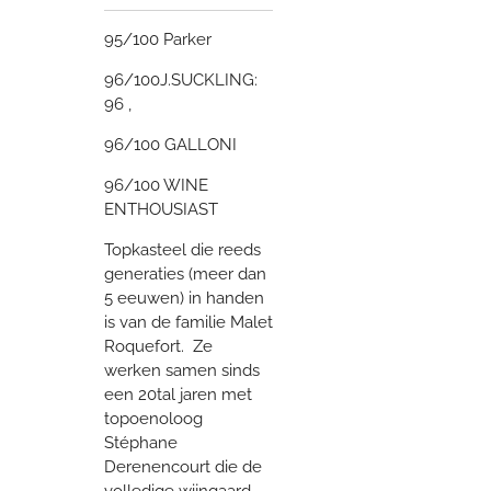
95/100 Parker
96/100J.SUCKLING:
96 ,
96/100 GALLONI
96/100 WINE
ENTHOUSIAST
Topkasteel die reeds
generaties (meer dan
5 eeuwen) in handen
is van de familie Malet
Roquefort. Ze
werken samen sinds
een 20tal jaren met
topoenoloog
Stéphane
Derenencourt die de
volledige wijngaard