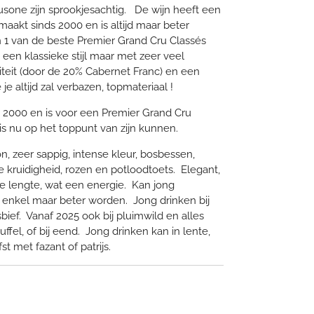
usone zijn sprookjesachtig. De wijn heeft een
akt sinds 2000 en is altijd maar beter
n 1 van de beste Premier Grand Cru Classés
s een klassieke stijl maar met zeer veel
iteit (door de 20% Cabernet Franc) en een
je altijd zal verbazen, topmateriaal !
s 2000 en is voor een Premier Grand Cru
j is nu op het toppunt van zijn kunnen.
on, zeer sappig, intense kleur, bosbessen,
e kruidigheid, rozen en potloodtoets. Elegant,
sse lengte, wat een energie. Kan jong
enkel maar beter worden. Jong drinken bij
bief. Vanaf 2025 ook bij pluimwild en alles
fel, of bij eend. Jong drinken kan in lente,
t met fazant of patrijs.