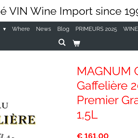
té VIN Wine Import since 19
P
Where
News
Blog
PRIMEURS 2025
WINE
MAGNUM C
Gaffelière 
Premier Gr
1,5L
€ 161,00