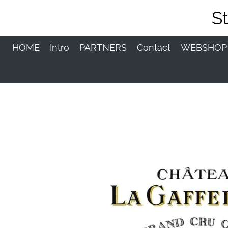
Ga
S
direct
naar
de
HOME
Intro
PARTNERS
Contact
WEBSHO
hoofdinhoud