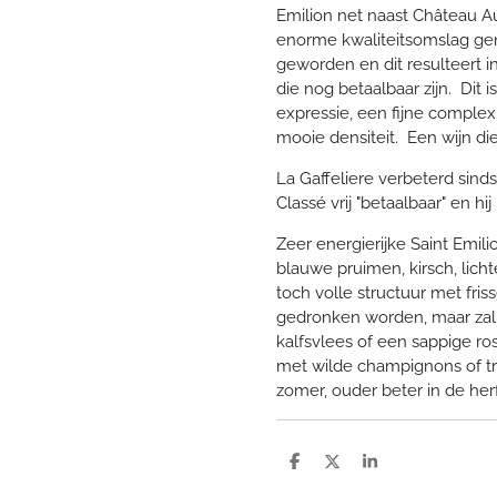
Emilion net naast Château A
enorme kwaliteitsomslag gema
geworden en dit resulteert i
die nog betaalbaar zijn. Dit i
expressie, een fijne complex
mooie densiteit. Een wijn die 
La Gaffeliere verbeterd sind
Classé vrij "betaalbaar" en hi
Zeer energierijke Saint Emili
blauwe pruimen, kirsch, licht
toch volle structuur met fri
gedronken worden, maar zal 
kalfsvlees of een sappige ros
met wilde champignons of truf
zomer, ouder beter in de herfs
D
D
S
e
e
h