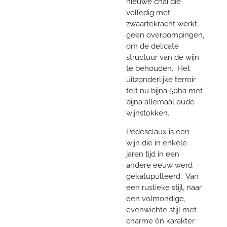
nieuwe chai die
volledig met
zwaartekracht werkt,
geen overpompingen,
om de delicate
structuur van de wijn
te behouden. Het
uitzonderlijke terroir
telt nu bijna 50ha met
bijna allemaal oude
wijnstokken.
Pédèsclaux is een
wijn die in enkele
jaren tijd in een
andere eeuw werd
gekatupulteerd. Van
een rustieke stijl, naar
een volmondige,
evenwichte stijl met
charme én karakter.