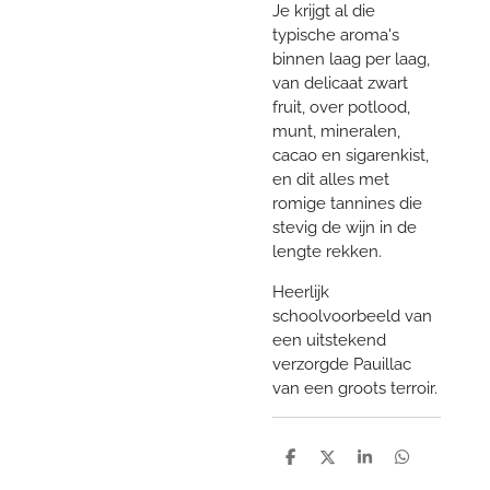
Je krijgt al die
typische aroma's
binnen laag per laag,
van delicaat zwart
fruit, over potlood,
munt, mineralen,
cacao en sigarenkist,
en dit alles met
romige tannines die
stevig de wijn in de
lengte rekken.
Heerlijk
schoolvoorbeeld van
een uitstekend
verzorgde Pauillac
van een groots terroir.
D
D
S
D
e
e
h
e