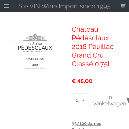
Sté VIN Wine Import since 1995
Ga
direct
naar
de
Château
hoofdinhoud
Pédèsclaux
2018 Pauillac
Grand Cru
Classé 0,75L
€ 45,00
In
winkelwagen
95/100 James