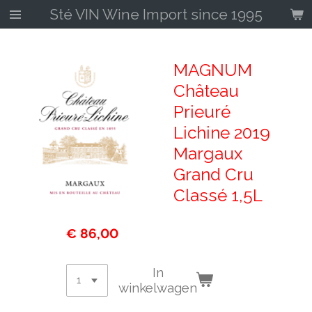
Sté VIN Wine Import since 1995
Ga
direct
naar
de
MAGNUM
hoofdinhoud
Château
Prieuré
Lichine 2019
Margaux
Grand Cru
Classé 1,5L
€ 86,00
In
winkelwagen