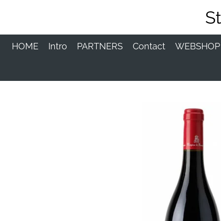
Ga
S
direct
naar
de
HOME
Intro
PARTNERS
Contact
WEBSHO
hoofdinhoud