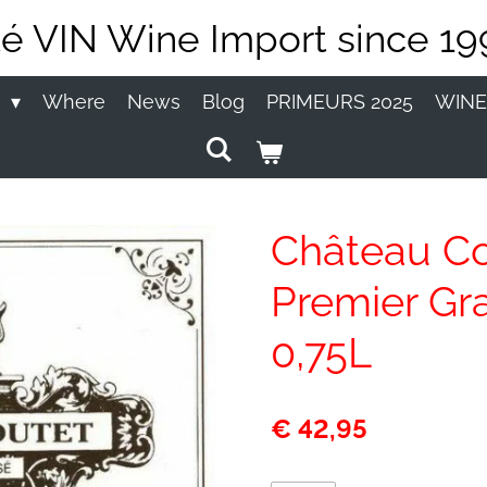
té VIN Wine Import since 19
P
Where
News
Blog
PRIMEURS 2025
WINE
Château Co
Premier Gr
0,75L
€ 42,95