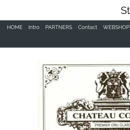
Ga
S
direct
naar
de
HOME
Intro
PARTNERS
Contact
WEBSHO
hoofdinhoud