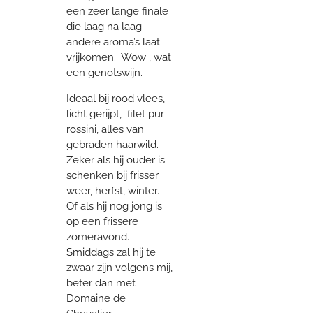
een zeer lange finale
die laag na laag
andere aroma’s laat
vrijkomen. Wow , wat
een genotswijn.
Ideaal bij rood vlees,
licht gerijpt, filet pur
rossini, alles van
gebraden haarwild.
Zeker als hij ouder is
schenken bij frisser
weer, herfst, winter.
Of als hij nog jong is
op een frissere
zomeravond.
Smiddags zal hij te
zwaar zijn volgens mij,
beter dan met
Domaine de