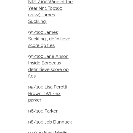
NR1 /100 Wine of the
Year Nr 1 Top100
(2022) James
Suckling
99/100 James
Suckling , definitieve
score op fles
99/100 Jane Anson
Inside Bordeaux,
definitieve score op
fles.
99/100 Lisa Perotti
Brown TWI - ex
parker
96/100 Parker
98/100 Jeb Dunnuck
97/100 Neal Martin