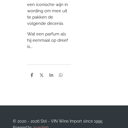
een iconische wijn in
wording om mee uit
te pakken de
volgende decenia.
Wat een parfum als
hij eenmaal op dreef
is...
D
D
S
D
e
e
h
e
l
e
a
l
e
l
r
e
n
e
n
© 2020 - 2026 Sté - VIN Wine Import since 1995
Powered by
JouwWeb