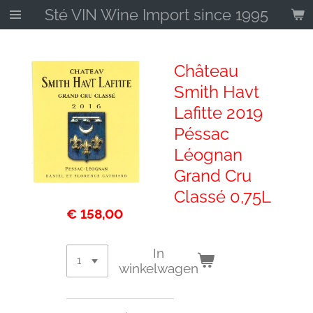
Sté VIN Wine Import since 1995
Ga
direct
naar
de
Château
hoofdinhoud
Smith Havt
Lafitte 2019
Péssac
Léognan
Grand Cru
Classé 0,75L
€ 158,00
In
winkelwagen