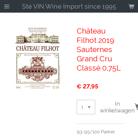
Sté VIN Wine Import since 1995
Ga
direct
naar
de
Château
hoofdinhoud
Filhot 2019
Sauternes
Grand Cru
Classé 0,75L
€ 27,95
In
winkelwagen
93-95/100 Parker