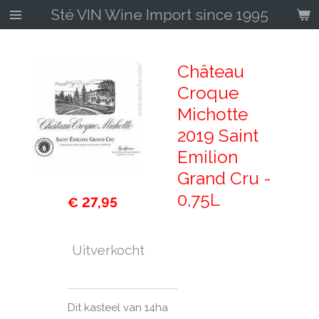
Sté VIN Wine Import since 1995
Ga
direct
naar
de
Château
hoofdinhoud
Croque
Michotte
2019 Saint
Emilion
Grand Cru -
0,75L
€ 27,95
Uitverkocht
Dit kasteel van 14ha