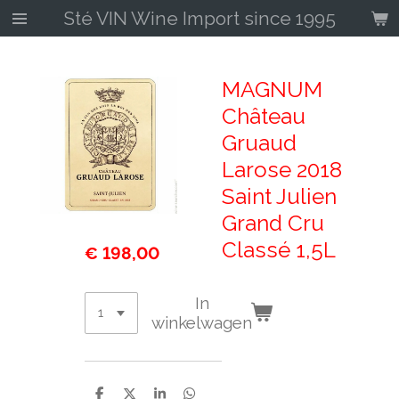
Sté VIN Wine Import since 1995
Ga
direct
naar
de
MAGNUM
hoofdinhoud
Château
Gruaud
Larose 2018
Saint Julien
Grand Cru
Classé 1,5L
€ 198,00
In
winkelwagen
D
D
S
D