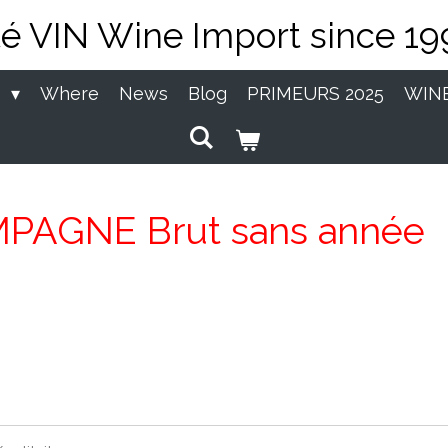
té VIN Wine Import since 19
P
Where
News
Blog
PRIMEURS 2025
WIN
AGNE Brut sans année