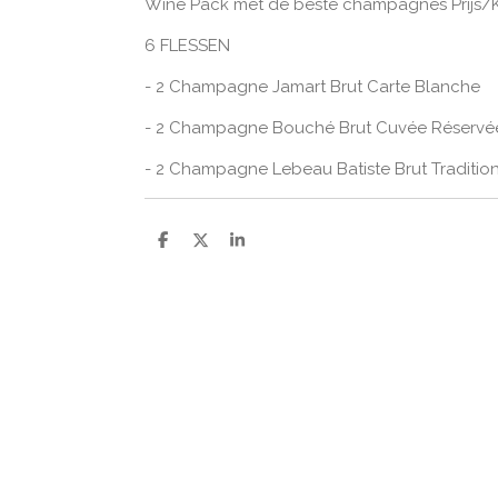
Wine Pack met de beste champagnes Prijs/Kw
6 FLESSEN
- 2 Champagne Jamart Brut Carte Blanche
- 2 Champagne Bouché Brut Cuvée Réservé
- 2 Champagne Lebeau Batiste Brut Traditio
D
D
S
e
e
h
l
e
a
e
l
r
n
e