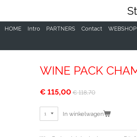
Ga
S
direct
naar
de
HOME
Intro
PARTNERS
Contact
WEBSHO
hoofdinhoud
WINE PACK CHAMP
€ 115,00
€ 118,70
In winkelwagen