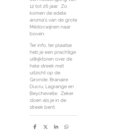
12 tot 26 jaar. Zo
komen de edele
aroma's van de grote
Médocwijnen naar
boven.
Ter info, ter plaatse
heb je een prachtige
uitkijktoren over de
hele streek met
uitzicht op de
Gironde, Branaire
Ducru, Lagrange en
Beychevelle. Zeker
doen als je in de
streek bent.
D
D
S
D
e
e
h
e
l
e
a
l