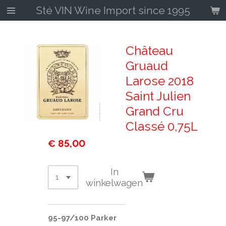
Sté VIN Wine Import since 1995
Ga
direct
naar
de
Château
hoofdinhoud
Gruaud
Larose 2018
Saint Julien
Grand Cru
Classé 0,75L
€ 85,00
In
winkelwagen
95-97/100 Parker