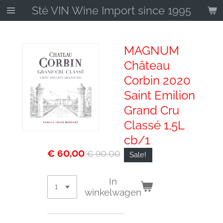
Sté VIN Wine Import since 1995
Ga
direct
naar
de
MAGNUM
hoofdinhoud
Château
Corbin 2020
Saint Emilion
Grand Cru
Classé 1,5L
cb/1
€ 60,00
€ 90,00
Sale!
In
winkelwagen