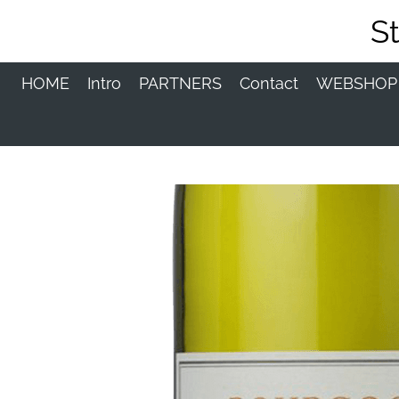
Ga
S
direct
naar
de
HOME
Intro
PARTNERS
Contact
WEBSHO
hoofdinhoud