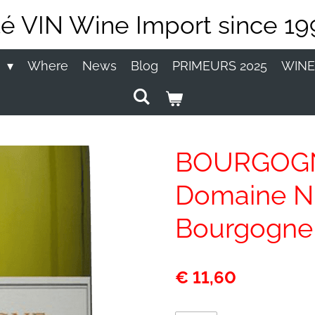
té VIN Wine Import since 19
P
Where
News
Blog
PRIMEURS 2025
WINE
BOURGOGNE
Domaine Nu
Bourgogne 
€ 11,60