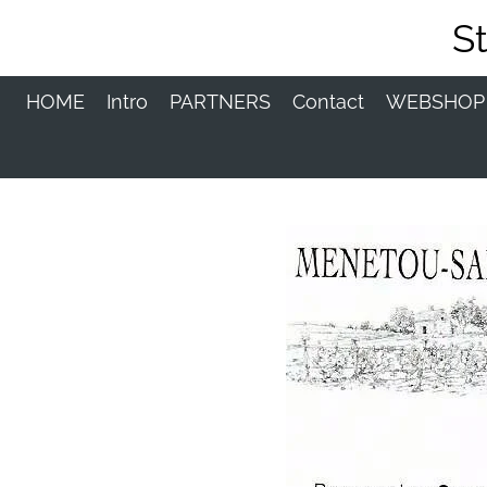
Ga
S
direct
naar
de
HOME
Intro
PARTNERS
Contact
WEBSHO
hoofdinhoud