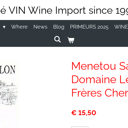
té VIN Wine Import since 19
P
Where
News
Blog
PRIMEURS 2025
WINE
Menetou S
Domaine L
Frères Cher
€ 15,50