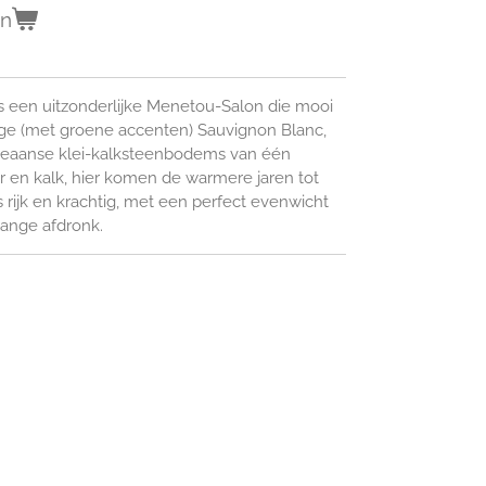
en
 een uitzonderlijke Menetou-Salon die mooi
rige (met groene accenten) Sauvignon Blanc,
geaanse klei-kalksteenbodems van één
eer en kalk, hier komen de warmere jaren tot
s rijk en krachtig, met een perfect evenwicht
 lange afdronk.