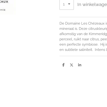
In winkelwag
De Domaine Les Chézeaux is
mineraal is. Deze citruskleu
afkomstig van de Kimmerid
perceel, ruikt naar citrus, p
een perfecte symbiose. Hij i
en subtiele saliniteit. Intens
D
D
S
e
e
h
l
e
a
e
l
r
n
e