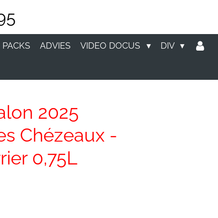
95
 PACKS
ADVIES
VIDEO DOCUS
DIV
alon 2025
es Chézeaux -
rier 0,75L