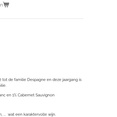
en
12 tot de familie Despagne en deze jaargang is
lie.
ranc en 1% Cabernet Sauvignon
 ... wat een karaktervolle wijn.