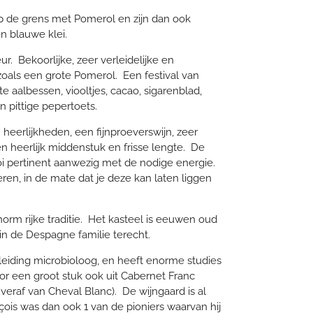
p de grens met Pomerol en zijn dan ook
en blauwe klei.
r. Bekoorlijke, zeer verleidelijke en
oals een grote Pomerol. Een festival van
e aalbessen, viooltjes, cacao, sigarenblad,
n pittige pepertoets.
eerlijkheden, een fijnproeverswijn, zeer
n heerlijk middenstuk en frisse lengte. De
oi pertinent aanwezig met de nodige energie.
ren, in de mate dat je deze kan laten liggen
norm rijke traditie. Het kasteel is eeuwen oud
in de Despagne familie terecht.
leiding microbioloog, en heeft enorme studies
 voor een groot stuk ook uit Cabernet Franc
 veraf van Cheval Blanc). De wijngaard is al
çois was dan ook 1 van de pioniers waarvan hij