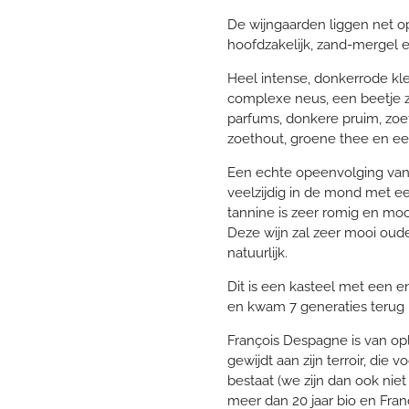
De wijngaarden liggen net o
hoofdzakelijk, zand-mergel 
Heel intense, donkerrode kleu
complexe neus, een beetje z
parfums, donkere pruim, zoet
zoethout, groene thee en ee
Een echte opeenvolging van h
veelzijdig in de mond met ee
tannine is zeer romig en mo
Deze wijn zal zeer mooi oude
natuurlijk.
Dit is een kasteel met een e
en kwam 7 generaties terug 
François Despagne is van op
gewijdt aan zijn terroir, die
bestaat (we zijn dan ook niet
meer dan 20 jaar bio en Fran