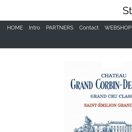
Ga
S
direct
naar
de
HOME
Intro
PARTNERS
Contact
WEBSHO
hoofdinhoud