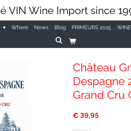
té VIN Wine Import since 19
P
Where
News
Blog
PRIMEURS 2025
WINE
Château Gr
Despagne 2
Grand Cru 
€ 39,95