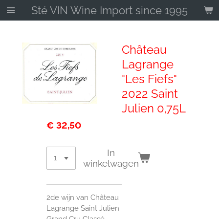
Sté VIN Wine Import since 1995
Ga
direct
naar
de
Château
hoofdinhoud
Lagrange
"Les Fiefs"
2022 Saint
Julien 0,75L
€ 32,50
In
winkelwagen
2de wijn van Château
Lagrange Saint Julien
Grand Cru Classé