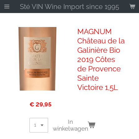
Sté VIN Wine Import since 1995
Ga
direct
naar
de
MAGNUM
hoofdinhoud
Château de la
Galinière Bio
2019 Côtes
de Provence
Sainte
Victoire 1,5L
€ 29,95
In
winkelwagen