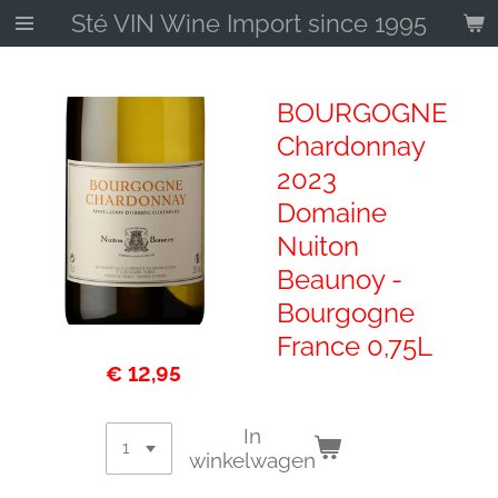
Sté VIN Wine Import since 1995
Ga
direct
naar
de
BOURGOGNE
hoofdinhoud
Chardonnay
2023
Domaine
Nuiton
Beaunoy -
Bourgogne
France 0,75L
€ 12,95
In
winkelwagen