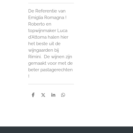
De Referentie van
Emiglia Romagna !
Roberto en
topwijnmaker Luca
d'Attoma halen hier
het beste uit de
wijngaarden bij
Rimini. De wijnen zijn
gemaakt voor met de
beter pastagerechten
!
D
D
S
D
e
e
h
e
l
e
a
l
e
l
r
e
n
e
n