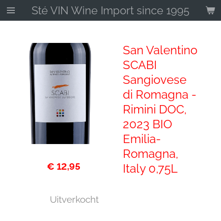
Sté VIN Wine Import since 1995
Ga
direct
naar
de
San Valentino
hoofdinhoud
SCABI
Sangiovese
di Romagna -
Rimini DOC,
2023 BIO
Emilia-
Romagna,
€ 12,95
Italy 0,75L
Uitverkocht