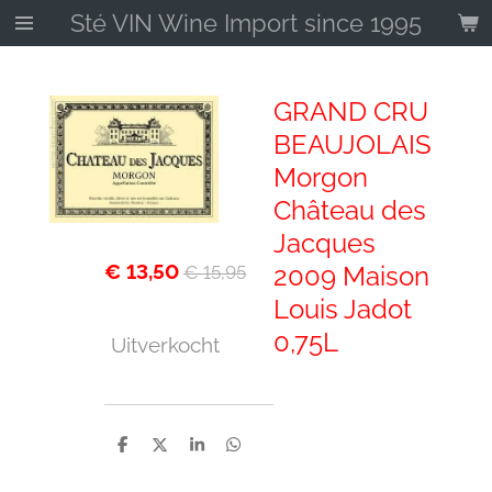
Sté VIN Wine Import since 1995
Ga
direct
naar
de
GRAND CRU
hoofdinhoud
BEAUJOLAIS
Morgon
Château des
Jacques
€ 13,50
2009 Maison
€ 15,95
Louis Jadot
0,75L
Uitverkocht
D
D
S
D
e
e
h
e
l
e
a
l