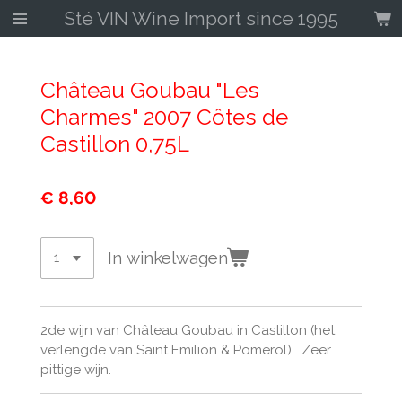
Sté VIN Wine Import since 1995
Ga
direct
naar
de
Château Goubau "Les
hoofdinhoud
Charmes" 2007 Côtes de
Castillon 0,75L
€ 8,60
In winkelwagen
2de wijn van Château Goubau in Castillon (het
verlengde van Saint Emilion & Pomerol). Zeer
pittige wijn.