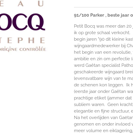
91/100 Parker , beste jaar oo
Petit Bocq was meer dan 20 
ik op grote schaal verkocht
begin jaren "90 dit kleine ka
wijngaardmedewerker bij Ch
het begin van een revoluti
ambitie en zin om perfectie 
werd Gaêtan specialist Path
geschakeerde wijngaard brei
levensvatbare wijn van te m
de schenen kon leggen. Ik h
(eerste jaar onder Gaêtan wa
prachtige etiket (jammer da
subliem waren. Geen krachtp
elegantie en fijne structuur,
Na het overlijden van Gaëtan
genomen en onder invloed v
meer volume en eiklagering,