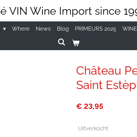
té VIN Wine Import since 19
P
Where
News
Blog
PRIMEURS 2025
WINE
Château Pe
Saint Estèp
€ 23,95
Uitverkocht