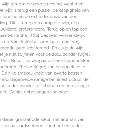
e wijn terug in de goede richting, want men
De wijn is terug een plezier, de sappigheid van
de tannine en de extra dimensie van een
ding. Dit is terug een complete wijn, een
(duurdere) grotere werk. Terug op en top een
 Saint-Estèphe. 2014 was zeer verdienstelijk
lac en Saint Estèphe soms beter dan 2015.
mende jaren schitterend. En als je de wijn
t je niet twijfelen voor de 2016, zonder twijfel
bij Petit Bocq. De wijngaard is een lappendeken
noorden (Phélan Ségur) van de appelatie tot
. De rijke smakelijkheid van zwarte bessen,
mooi uitgebreide romige tanninestructuur, de
ut, ceder, vanille, koffiebonen en een vleugje
pleet. Geniet onbevangen van deze
n diepe, granaatrode kleur met aroma's van
h, cacao, aardse tonen, zoethout en ceder.