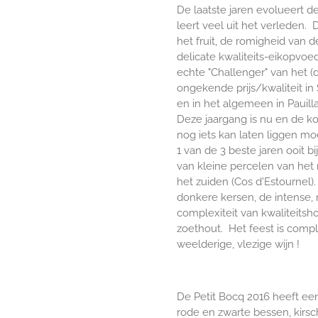
De laatste jaren evolueert d
leert veel uit het verleden. 
het fruit, de romigheid van 
delicate kwaliteits-eikopvoe
echte "Challenger" van het 
ongekende prijs/kwaliteit in
en in het algemeen in Pauil
Deze jaargang is nu en de ko
nog iets kan laten liggen moe
1 van de 3 beste jaren ooit 
van kleine percelen van het 
het zuiden (Cos d'Estournel)
donkere kersen, de intense, 
complexiteit van kwaliteitsho
zoethout. Het feest is com
weelderige, vlezige wijn !
De Petit Bocq 2016 heeft ee
rode en zwarte bessen, kirsc