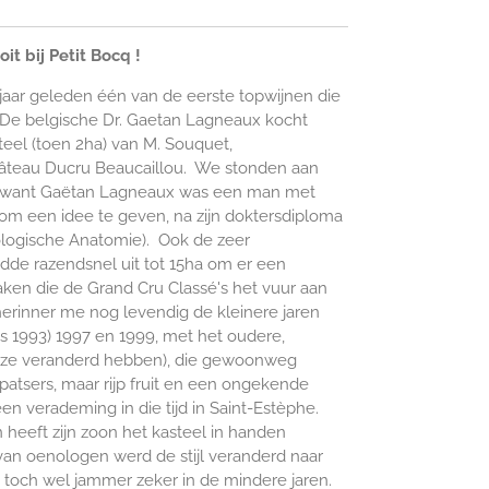
it bij Petit Bocq !
jaar geleden één van de eerste topwijnen die
. De belgische Dr. Gaetan Lagneaux kocht
steel (toen 2ha) van M. Souquet,
âteau Ducru Beaucaillou. We stonden aan
e, want Gaëtan Lagneaux was een man met
(om een idee te geven, na zijn doktersdiploma
ologische Anatomie). Ook de zeer
dde razendsnel uit tot 15ha om er een
aken die de Grand Cru Classé's het vuur aan
erinner me nog levendig de kleinere jaren
s 1993) 1997 en 1999, met het oudere,
t ze veranderd hebben), die gewoonweg
atsers, maar rijp fruit en een ongekende
 een verademing in die tijd in Saint-Estèphe.
 heeft zijn zoon het kasteel in handen
an oenologen werd de stijl veranderd naar
 toch wel jammer zeker in de mindere jaren.