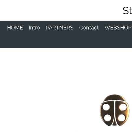
Ga
S
direct
naar
de
HOME
Intro
PARTNERS
Contact
WEBSHO
hoofdinhoud