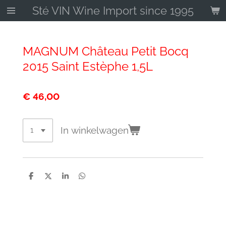
Sté VIN Wine Import since 1995
Ga
direct
naar
de
MAGNUM Château Petit Bocq
hoofdinhoud
2015 Saint Estèphe 1,5L
€ 46,00
In winkelwagen
D
D
S
D
e
e
h
e
l
e
a
l
e
l
r
e
n
e
n