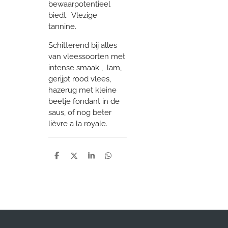
bewaarpotentieel
biedt. Vlezige
tannine.
Schitterend bij alles
van vleessoorten met
intense smaak , lam,
gerijpt rood vlees,
hazerug met kleine
beetje fondant in de
saus, of nog beter
lièvre a la royale.
D
D
S
D
e
e
h
e
l
e
a
l
e
l
r
e
n
e
n