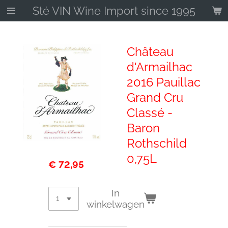
Sté VIN Wine Import since 1995
Ga
direct
naar
de
Château
hoofdinhoud
d'Armailhac
2016 Pauillac
Grand Cru
Classé -
Baron
Rothschild
0,75L
€ 72,95
In
winkelwagen