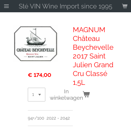
Sté VIN Wine Import since 1995
Ga
direct
naar
de
MAGNUM
hoofdinhoud
Château
Beychevelle
2017 Saint
Julien Grand
Cru Classé
€ 174,00
1,5L
In
winkelwagen
94+/100 2022 - 2042