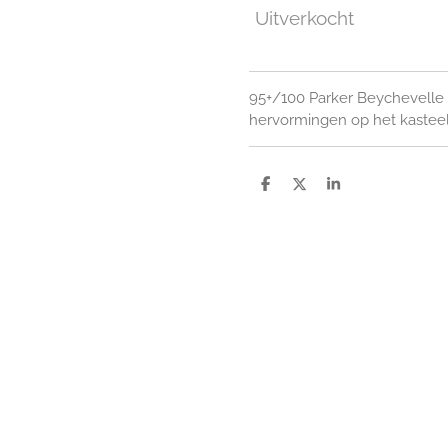
Uitverkocht
95+/100 Parker Beychevelle i
hervormingen op het kasteel
D
D
S
e
e
h
l
e
a
e
l
r
n
e