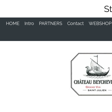
Ga
S
direct
naar
de
HOME
Intro
PARTNERS
Contact
WEBSHO
hoofdinhoud