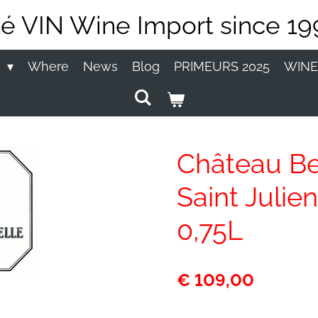
té VIN Wine Import since 19
P
Where
News
Blog
PRIMEURS 2025
WINE
Château Be
Saint Julie
0,75L
€ 109,00