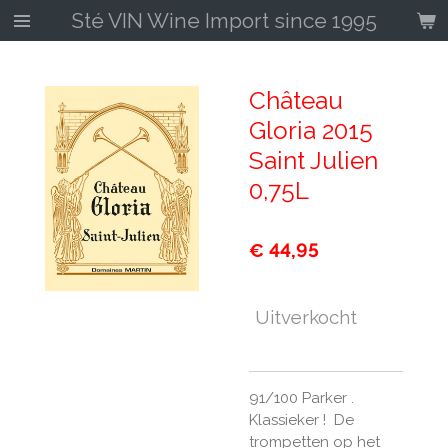
Sté VIN Wine Import since 1995
Ga
direct
naar
de
Château
hoofdinhoud
Gloria 2015
Saint Julien
0,75L
€ 44,95
Uitverkocht
91/100 Parker .
Klassieker ! De
trompetten op het