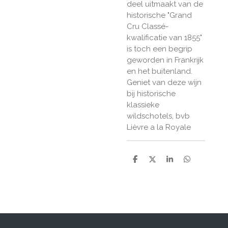
deel uitmaakt van de
historische "Grand
Cru Classé-
kwalificatie van 1855"
is toch een begrip
geworden in Frankrijk
en het buitenland.
Geniet van deze wijn
bij historische
klassieke
wildschotels, bvb
Lièvre a la Royale
D
D
S
D
e
e
h
e
l
e
a
l
e
l
r
e
n
e
n