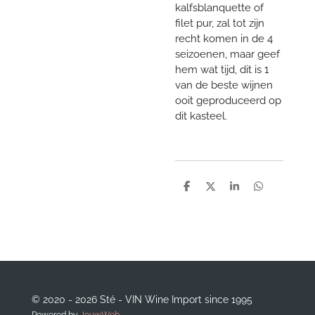
kalfsblanquette of
filet pur, zal tot zijn
recht komen in de 4
seizoenen, maar geef
hem wat tijd, dit is 1
van de beste wijnen
ooit geproduceerd op
dit kasteel.
D
D
S
D
e
e
h
e
l
e
a
l
e
l
r
e
n
e
n
© 2020 - 2026 Sté - VIN Wine Import since 1995