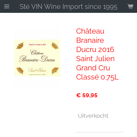
Sté VIN Wine Import since 1995
Ga
direct
naar
de
Château
hoofdinhoud
Branaire
Ducru 2016
Saint Julien
Grand Cru
Classé 0,75L
€ 59,95
Uitverkocht