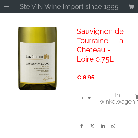
Sté VIN Wine Import since 1995
Ga
direct
naar
de
Sauvignon de
hoofdinhoud
Tourraine - La
Cheteau -
Loire 0,75L
€ 8,95
In
winkelwagen
D
D
S
D
e
e
h
e
l
e
a
l