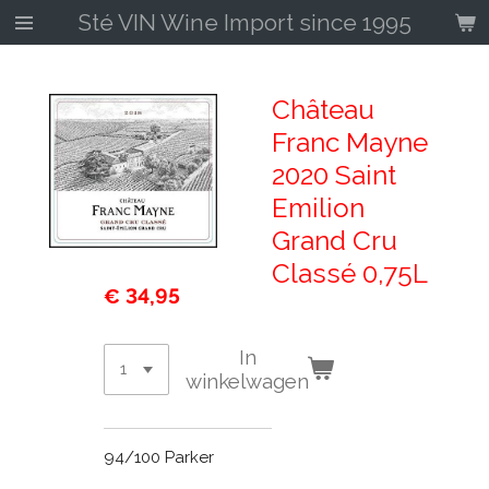
Sté VIN Wine Import since 1995
Ga
direct
naar
de
Château
hoofdinhoud
Franc Mayne
2020 Saint
Emilion
Grand Cru
Classé 0,75L
€ 34,95
In
winkelwagen
94/100 Parker