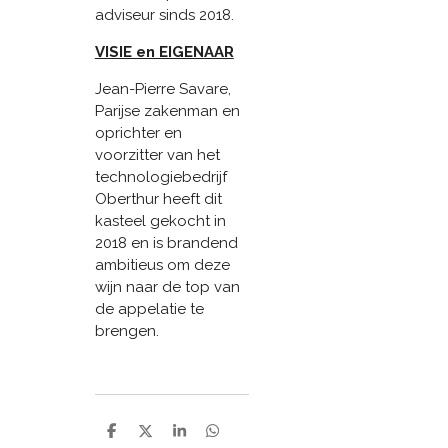
adviseur sinds 2018.
VISIE en EIGENAAR
Jean-Pierre Savare,
Parijse zakenman en
oprichter en
voorzitter van het
technologiebedrijf
Oberthur heeft dit
kasteel gekocht in
2018 en is brandend
ambitieus om deze
wijn naar de top van
de appelatie te
brengen.
D
D
S
D