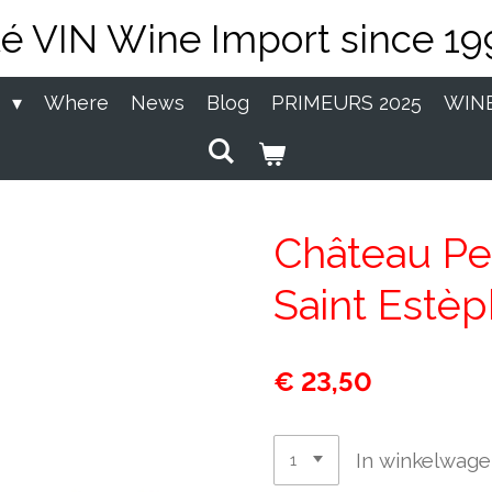
té VIN Wine Import since 19
P
Where
News
Blog
PRIMEURS 2025
WIN
Château Pe
Saint Estèp
€ 23,50
In winkelwag