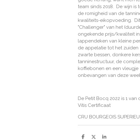
team sinds 2018. De wijn is t
de romigheid van de tannin
kwaliteits-eikopvoeding. Di
"Challenger" van het (duurd
ongekende prijs/kwaliteit i
lappendeken van kleine per
de appelatie tot het zuiden 
zwarte bessen, donkere kers
tanninestructuur, de complexi
koffiebonen en een vleugje 
onbevangen van deze weeld
De Petit Bocq 2022 is 1 van 
Vitis Certificaat
CRU BOURGEOIS SUPERIE
D
D
S