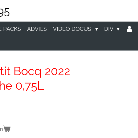
95
E PACKS
ADVIES
VIDEO DOCUS
DIV
tit Bocq 2022
he 0,75L
en