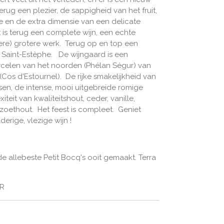
erug een plezier, de sappigheid van het fruit,
e en de extra dimensie van een delicate
t is terug een complete wijn, een echte
ere) grotere werk. Terug op en top een
n Saint-Estèphe. De wijngaard is een
celen van het noorden (Phélan Ségur) van
(Cos d'Estournel). De rijke smakelijkheid van
en, de intense, mooi uitgebreide romige
teit van kwaliteitshout, ceder, vanille,
zoethout. Het feest is compleet. Geniet
erige, vlezige wijn !
de allebeste Petit Bocq's ooit gemaakt. Terra
UR