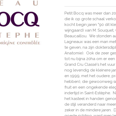
Petit Bocq was meer dan 20
die ik op grote schaal ver
kocht begin jaren "90 dit kl
wijngaard) van M. Souquet,
Beaucaillou. We stonden aa
Lagneaux was een man met a
te geven, na zijn doktersdi
Anatomie). Ook de zeer ges
tot nu bijna 20ha om er een
Grand Cru Classé's het vuu
nog levendig de kleinere ja
en 1999, met het oudere, pr
hebben), die gewoonweg sub
fruit en een ongekende eleg
indertijd in Saint-Estèphe. 
het kasteel in handen gen
de stijl veranderd naar mee
zeker in de mindere jaren. D
goede richting, want men lee