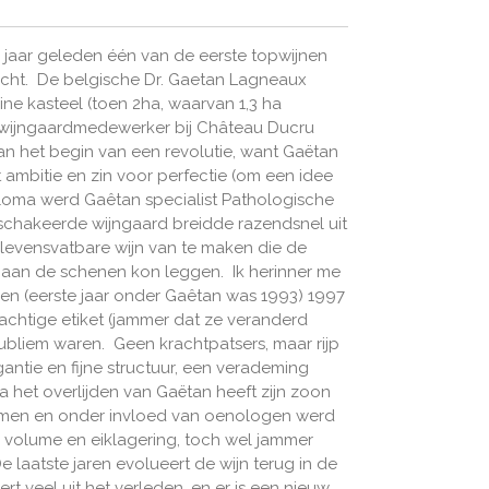
 jaar geleden één van de eerste topwijnen
kocht. De belgische Dr. Gaetan Lagneaux
eine kasteel (toen 2ha, waarvan 1,3 ha
 wijngaardmedewerker bij Château Ducru
n het begin van een revolutie, want Gaëtan
mbitie en zin voor perfectie (om een idee
ploma werd Gaêtan specialist Pathologische
chakeerde wijngaard breidde razendsnel uit
 levensvatbare wijn van te maken die de
r aan de schenen kon leggen. Ik herinner me
ren (eerste jaar onder Gaêtan was 1993) 1997
achtige etiket (jammer dat ze veranderd
liem waren. Geen krachtpatsers, maar rijp
antie en fijne structuur, een verademing
Na het overlijden van Gaëtan heeft zijn zoon
omen en onder invloed van oenologen werd
r volume en eiklagering, toch wel jammer
e laatste jaren evolueert de wijn terug in de
rt veel uit het verleden, en er is een nieuw